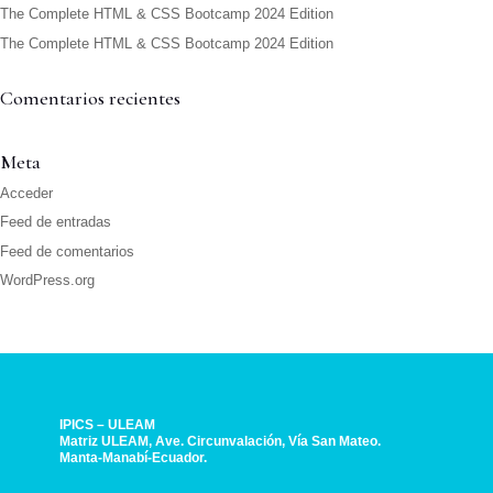
The Complete HTML & CSS Bootcamp 2024 Edition
The Complete HTML & CSS Bootcamp 2024 Edition
Comentarios recientes
Meta
Acceder
Feed de entradas
Feed de comentarios
WordPress.org
IPICS – ULEAM
Matriz ULEAM, Ave. Circunvalación, Vía San Mateo.
Manta-Manabí-Ecuador.