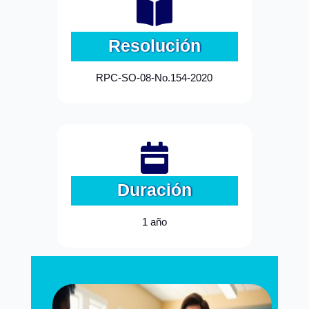

Resolución
RPC-SO-08-No.154-2020

Duración
1 año