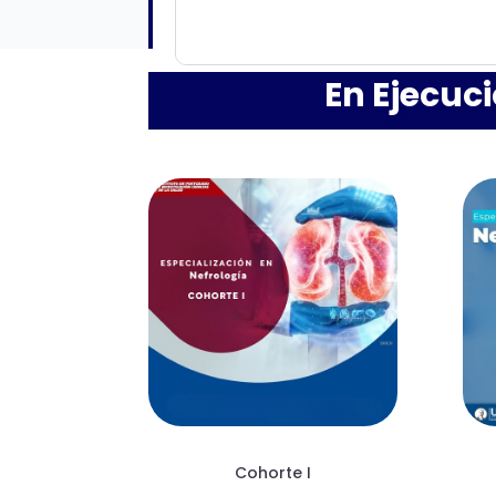
En Ejecuc
Cohorte I