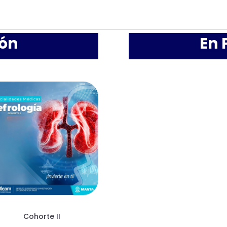
ión
En 
Cohorte II