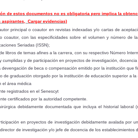
ción de estos documentos no es obligatoria pero implica la obten
s aspirantes, Cargar evidencias)
utor principal o coautor en revistas indexadas y/o cartas de aceptac
o coautor, con las especificidades sobre el volumen y número de l
caciones Seriadas (ISSN);
 de libros de temas afines a la carrera, con su respectivo Número Inter
y cumplidas y de participación en proyectos de investigación, docenci
a devengación de beca o compensación emitido por la institución que fi
to de graduación otorgado por la institución de educación superior a la 
n el área médica
nte registrados en el Senescyt
te certificados por la autoridad competente.
 quirúrgica debidamente documentada que incluya el historial laboral 
rticipación en proyectos de investigación debidamente avalada por un
l director de investigación y/o jefe de docencia de los establecimientos 