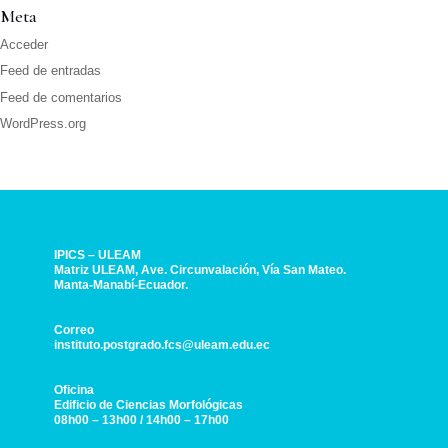
Meta
Acceder
Feed de entradas
Feed de comentarios
WordPress.org
IPICS – ULEAM
Matriz ULEAM, Ave. Circunvalación, Vía San Mateo.
Manta-Manabí-Ecuador.
Correo
instituto.postgrado.fcs@uleam.edu.ec
Oficina
Edificio de Ciencias Morfológicas
08h00 – 13h00 / 14h00 – 17h00