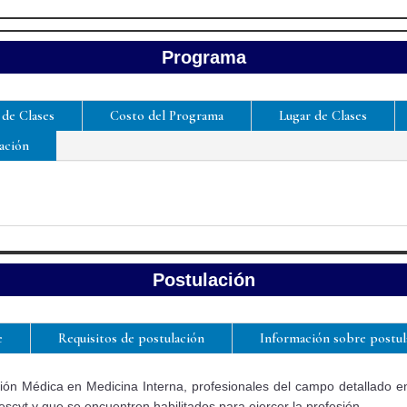
Programa
 de Clases
Costo del Programa
Lugar de Clases
ación
Postulación
e
Requisitos de postulación
Información sobre postul
ión Médica en Medicina Interna, profesionales del campo detallado en
cyt y que se encuentren habilitados para ejercer la profesión.